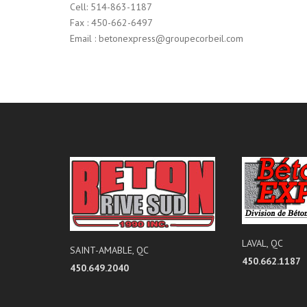
Cell: 514-863-1187
Fax : 450-662-6497
Email : betonexpress@groupecorbeil.com
LAVAL, QC
SAINT-AMABLE, QC
450.662.1187
450.649.2040