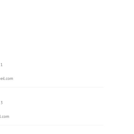
 1
eil.com
 3
l.com