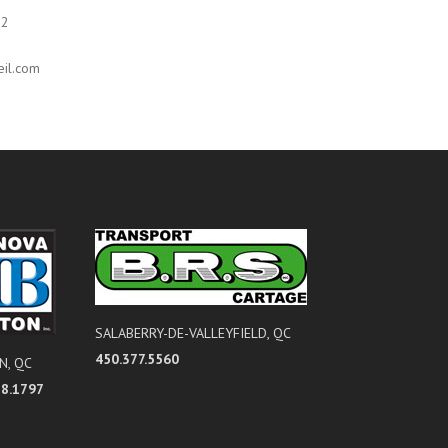
 2
eil.com
SALABERRY-DE-VALLEYFIELD, QC
450.377.5560
N, QC
38.1797