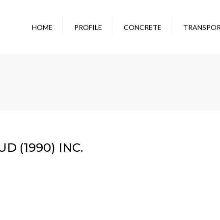
HOME
PROFILE
CONCRETE
TRANSPO
THE GROUP
OUR PLANTS
THE TEAM
BÉTON RIVE-SUD (1990)
BÉTON EXPRESS
BÉTON SALABERRY
RÉNOVA BÉTON
ENVIRONNEMENT
D (1990) INC.
CONCRETE CALCULATOR
REGIONS SERVED
TECHNICAL INFORMATION
CENTER
CREDIT APPLICATION