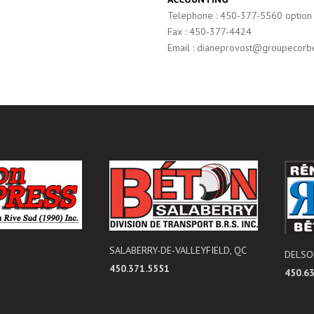
Telephone : 450-377-5560 option
Fax : 450-377-4424
Email : dianeprovost@groupecorb
SALABERRY-DE-VALLEYFIELD, QC
DELSO
450.371.5551
450.6