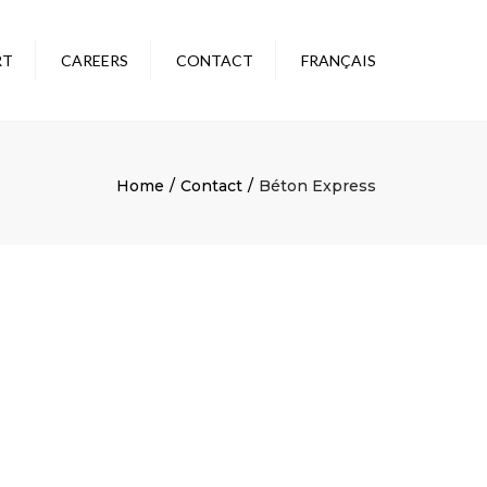
×
RT
CAREERS
CONTACT
FRANÇAIS
ADMINISTRATION
BÉTON RIVE-SUD (1990)
BÉTON EXPRESS
Home
Contact
Béton Express
RÉNOVA BÉTON
BÉTON SALABERRY
TRANSPORT BRS